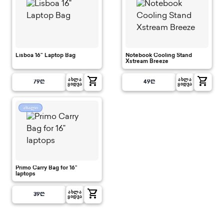
Lisboa 16" Laptop Bag
Notebook Cooling Stand
Xstream Breeze
shopping_cart
shopping_cart
ᲐᲮᲚᲐ
ᲐᲮᲚᲐ
79
₾
49
₾
ᲧᲘᲓᲕᲐ
ᲧᲘᲓᲕᲐ
ახალი
Primo Carry Bag for 16"
laptops
shopping_cart
ᲐᲮᲚᲐ
39
₾
ᲧᲘᲓᲕᲐ