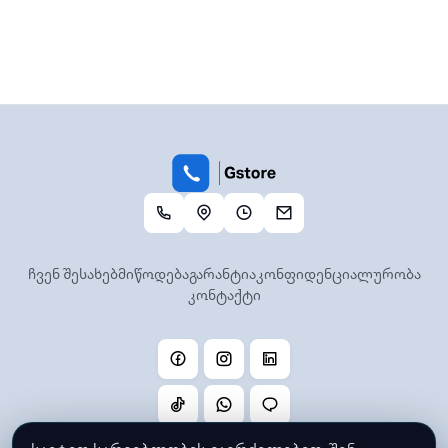
ჩვენ შესახებ
მიწოდება
გარანტია
კონფიდენციალურობა
კონტაქტი