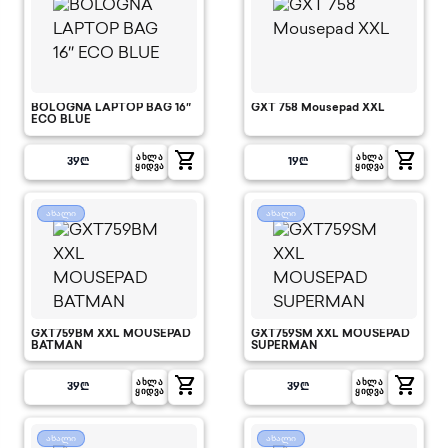
BOLOGNA LAPTOP BAG 16″
GXT 758 Mousepad XXL
ECO BLUE
shopping_cart
shopping_cart
ᲐᲮᲚᲐ
ᲐᲮᲚᲐ
39
₾
19
₾
ᲧᲘᲓᲕᲐ
ᲧᲘᲓᲕᲐ
ახალი
ახალი
GXT759BM XXL MOUSEPAD
GXT759SM XXL MOUSEPAD
BATMAN
SUPERMAN
shopping_cart
shopping_cart
ᲐᲮᲚᲐ
ᲐᲮᲚᲐ
39
₾
39
₾
ᲧᲘᲓᲕᲐ
ᲧᲘᲓᲕᲐ
ახალი
ახალი