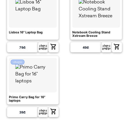
Lisboa 16" Laptop Bag
Notebook Cooling Stand
Xstream Breeze
shopping_cart
shopping_cart
ᲐᲮᲚᲐ
ᲐᲮᲚᲐ
79
₾
49
₾
ᲧᲘᲓᲕᲐ
ᲧᲘᲓᲕᲐ
ახალი
Primo Carry Bag for 16"
laptops
shopping_cart
ᲐᲮᲚᲐ
39
₾
ᲧᲘᲓᲕᲐ