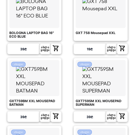
BOLOGNA LAPTOP BAG 16″
GXT 758 Mousepad XXL
ECO BLUE
shopping_cart
shopping_cart
ᲐᲮᲚᲐ
ᲐᲮᲚᲐ
39
₾
19
₾
ᲧᲘᲓᲕᲐ
ᲧᲘᲓᲕᲐ
ახალი
ახალი
GXT759BM XXL MOUSEPAD
GXT759SM XXL MOUSEPAD
BATMAN
SUPERMAN
shopping_cart
shopping_cart
ᲐᲮᲚᲐ
ᲐᲮᲚᲐ
39
₾
39
₾
ᲧᲘᲓᲕᲐ
ᲧᲘᲓᲕᲐ
ახალი
ახალი