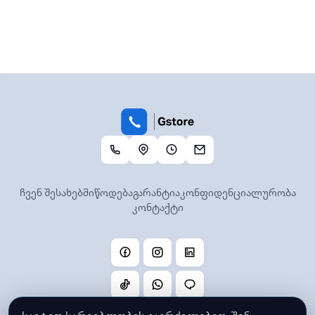
ჩვენ შესახებ
მიწოდება
გარანტია
კონფიდენციალურობა
კონტაქტი