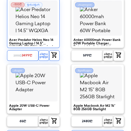
-500₾
წინასწარ
ახალივით
Acer Predator Helios Neo 14
Anker 60000mah Power Bank
Gaming Laptop | 14.5"
60W Portable Charger
WQXGA IPS 120Hz Display |
Retractable Auto Lighting
AI-Powered | Intel Core Ultra 7
shopping_cart
shopping_cart
Processor | NVIDIA GeForce
ᲐᲮᲚᲐ
ᲐᲮᲚᲐ
3499
₾
599
₾
3999
₾
ᲧᲘᲓᲕᲐ
ᲧᲘᲓᲕᲐ
RTX 4070 | 16GB LPDDR5X |
1TB SSD
ახალი
მეორადი
Apple 20W USB-C Power
Apple Macbook Air M2 15"
Adapter
8GB 256GB Starlight
shopping_cart
shopping_cart
ᲐᲮᲚᲐ
ᲐᲮᲚᲐ
65
₾
2480
₾
ᲧᲘᲓᲕᲐ
ᲧᲘᲓᲕᲐ