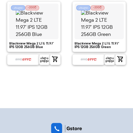
-200₾
-200₾
ახალი
ახალი
Blackview Mega 2 LTE 11.97'
Blackview Mega 2 LTE 11.97'
IPS 12GB 256GB Blue
IPS 12GB 256GB Green
shopping_cart
shopping_cart
ᲐᲮᲚᲐ
ᲐᲮᲚᲐ
699
₾
699
₾
899
₾
899
₾
ᲧᲘᲓᲕᲐ
ᲧᲘᲓᲕᲐ