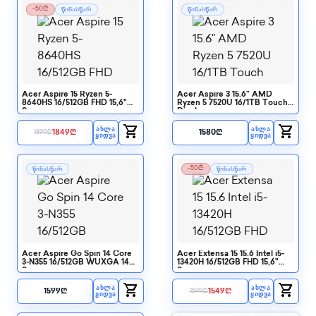
-50₾
წინასწარ
წინასწარ
Acer Aspire 15 Ryzen 5-
Acer Aspire 3 15.6" AMD
8640HS 16/512GB FHD 15,6"
Ryzen 5 7520U 16/1TB Touch
Screen
Display
shopping_cart
shopping_cart
ᲐᲮᲚᲐ
ᲐᲮᲚᲐ
1849
₾
1580
₾
1899
₾
ᲧᲘᲓᲕᲐ
ᲧᲘᲓᲕᲐ
-50₾
წინასწარ
წინასწარ
Acer Aspire Go Spin 14 Core
Acer Extensa 15 15.6 Intel i5-
3-N355 16/512GB WUXGA 14
13420H 16/512GB FHD 15,6"
Screen
Screen
shopping_cart
shopping_cart
ᲐᲮᲚᲐ
ᲐᲮᲚᲐ
1599
₾
1549
₾
1599
₾
ᲧᲘᲓᲕᲐ
ᲧᲘᲓᲕᲐ