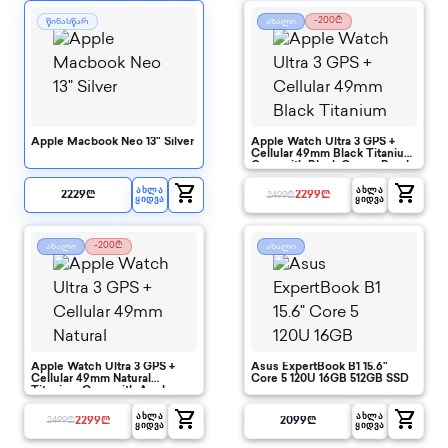
-200₾
წინასწარ
ახალი
Apple Macbook Neo 13" Silver
Apple Watch Ultra 3 GPS +
Cellular 49mm Black Titanium
Case with Black Ocean Band
shopping_cart
shopping_cart
ᲐᲮᲚᲐ
ᲐᲮᲚᲐ
2229
₾
2299
₾
2499
₾
ᲧᲘᲓᲕᲐ
ᲧᲘᲓᲕᲐ
-200₾
ახალი
ახალი
Apple Watch Ultra 3 GPS +
Asus ExpertBook B1 15.6"
Cellular 49mm Natural
Core 5 120U 16GB 512GB SSD
Titanium Case with Anchor
Blue Ocean Band
shopping_cart
shopping_cart
ᲐᲮᲚᲐ
ᲐᲮᲚᲐ
2299
₾
2099
₾
2499
₾
ᲧᲘᲓᲕᲐ
ᲧᲘᲓᲕᲐ