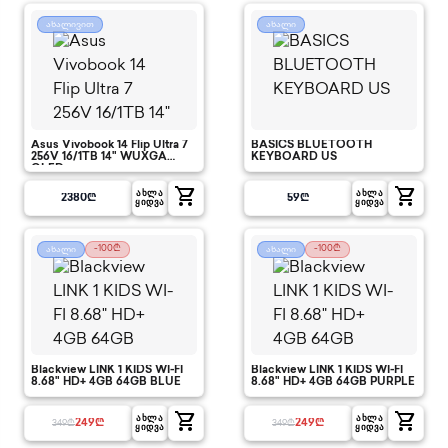
ახალივით
ახალი
Asus Vivobook 14 Flip Ultra 7
BASICS BLUETOOTH
256V 16/1TB 14" WUXGA
KEYBOARD US
OLED
shopping_cart
shopping_cart
ᲐᲮᲚᲐ
ᲐᲮᲚᲐ
2380
₾
59
₾
ᲧᲘᲓᲕᲐ
ᲧᲘᲓᲕᲐ
-100₾
-100₾
ახალი
ახალი
Blackview LINK 1 KIDS WI-FI
Blackview LINK 1 KIDS WI-FI
8.68" HD+ 4GB 64GB BLUE
8.68" HD+ 4GB 64GB PURPLE
shopping_cart
shopping_cart
ᲐᲮᲚᲐ
ᲐᲮᲚᲐ
249
₾
249
₾
349
₾
349
₾
ᲧᲘᲓᲕᲐ
ᲧᲘᲓᲕᲐ