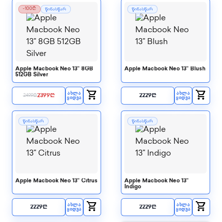
-100₾
წინასწარ
წინასწარ
Apple Macbook Neo 13" 8GB
Apple Macbook Neo 13" Blush
512GB Silver
shopping_cart
shopping_cart
ᲐᲮᲚᲐ
ᲐᲮᲚᲐ
2399
₾
2229
₾
2499
₾
ᲧᲘᲓᲕᲐ
ᲧᲘᲓᲕᲐ
წინასწარ
წინასწარ
Apple Macbook Neo 13" Citrus
Apple Macbook Neo 13"
Indigo
shopping_cart
shopping_cart
ᲐᲮᲚᲐ
ᲐᲮᲚᲐ
2229
₾
2229
₾
ᲧᲘᲓᲕᲐ
ᲧᲘᲓᲕᲐ