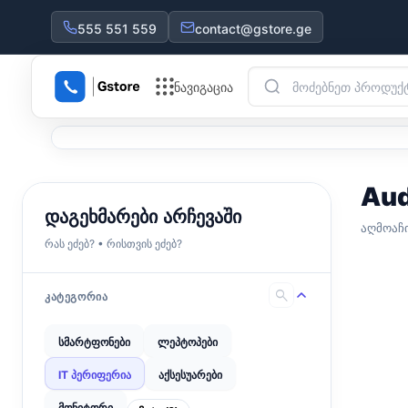
555 551 559
contact@gstore.ge
ნავიგაცია
Aud
დაგეხმარები არჩევაში
აღმოაჩ
რას ეძებ? • რისთვის ეძებ?
search
ᲙᲐᲢᲔᲒᲝᲠᲘᲐ
სმარტფონები
ლეპტოპები
IT პერიფერია
აქსესუარები
მონიტორი