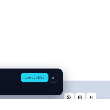
×
ᲓᲐᲗᲐᲜᲮᲛᲔᲑᲐ
ობა
კონტაქტი