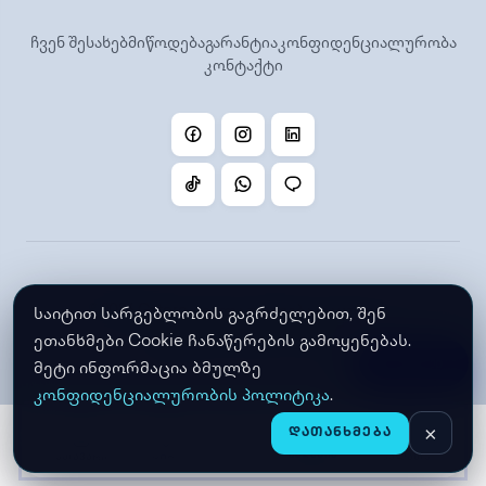
ჩვენ შესახებ
მიწოდება
გარანტია
კონფიდენციალურობა
კონტაქტი
©
2026 Gstore. ყველა უფლება დაცულია.
საიტით სარგებლობის გაგრძელებით, შენ
შექმნილია Gstore-ს მიერ
ეთანხმები Cookie ჩანაწერების გამოყენებას.
ფილტრი
მეტი ინფორმაცია ბმულზე
კონფიდენციალურობის პოლიტიკა
.
×
ᲓᲐᲗᲐᲜᲮᲛᲔᲑᲐ
ᲛᲐᲦᲐᲖᲘᲐ
CHAT
ᲛᲗᲐᲕᲐᲠᲘ
ᲙᲐᲚᲐᲗᲐ