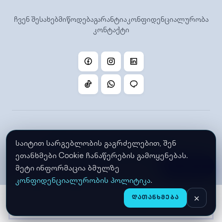
ჩვენ შესახებ
მიწოდება
გარანტია
კონფიდენციალურობა
კონტაქტი
©
2026 Gstore. ყველა უფლება დაცულია.
საიტით სარგებლობის გაგრძელებით, შენ
შექმნილია Gstore-ს მიერ
ეთანხმები Cookie ჩანაწერების გამოყენებას.
ფილტრი
მეტი ინფორმაცია ბმულზე
კონფიდენციალურობის პოლიტიკა
.
×
ᲓᲐᲗᲐᲜᲮᲛᲔᲑᲐ
ᲛᲐᲦᲐᲖᲘᲐ
CHAT
ᲛᲗᲐᲕᲐᲠᲘ
ᲙᲐᲚᲐᲗᲐ