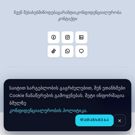
ჩვენ შესახებ
მიწოდება
გარანტია
კონფიდენციალურობა
კონტაქტი
©
2026 Gstore. ყველა უფლება დაცულია.
საიტით სარგებლობის გაგრძელებით, შენ ეთანხმები
შექმნილია Gstore-ს მიერ
Cookie ჩანაწერების გამოყენებას. მეტი ინფორმაცია
ფილტრი
ბმულზე
კონფიდენციალურობის პოლიტიკა
.
×
ᲓᲐᲗᲐᲜᲮᲛᲔᲑᲐ
ᲛᲐᲦᲐᲖᲘᲐ
CHAT
ᲛᲗᲐᲕᲐᲠᲘ
ᲙᲐᲚᲐᲗᲐ