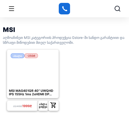
MSI
აღმოაჩინეთ MSI კატეგორიის პროდუქცია Gstore-ში სანდო გარანტიით და
სწრაფი მიწოდებით მთელ საქართველოში.
-250₾
ახალი
MSI MAG401QR 40" UWQHD
IPS 155Hz 1ms 2xHDMI DP
USB/USB-C Black - 9S6-
3EA54H-005
shopping_cart
ᲐᲮᲚᲐ
1999
₾
2249
₾
ᲧᲘᲓᲕᲐ