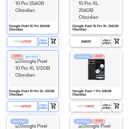
Google Pixel 10 Pro 256GB
Google Pixel 10 Pro XL 256GB
Obsidian
Obsidian
shopping_cart
shopping_cart
ᲐᲮᲚᲐ
ᲐᲮᲚᲐ
2780
₾
2580
₾
3199
₾
ᲧᲘᲓᲕᲐ
ᲧᲘᲓᲕᲐ
-149₾
-100₾
წინასწარ
მეორადი
Google Pixel 10 Pro XL 512GB
Google Pixel 7 Pro 128GB
Obsidian
Obsidian
shopping_cart
shopping_cart
ᲐᲮᲚᲐ
ᲐᲮᲚᲐ
2980
₾
980
₾
3129
₾
1080
₾
ᲧᲘᲓᲕᲐ
ᲧᲘᲓᲕᲐ
-200₾
მეორადი
მეორადი