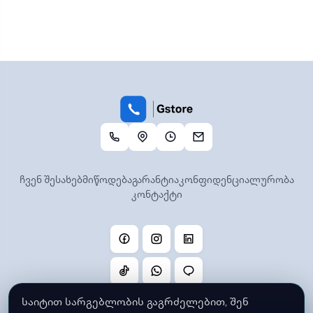
ჩვენ შესახებ
მიწოდება
გარანტია
კონფიდენციალურობა
კონტაქტი
საიტით სარგებლობის გაგრძელებით, შენ