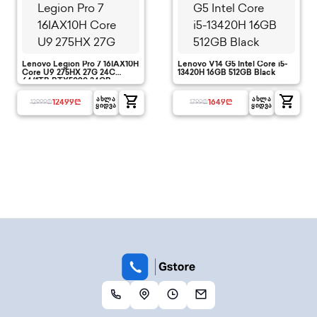
Lenovo Legion Pro 7 16IAX10H
Lenovo V14 G5 Intel Core i5-
Core U9 275HX 27G 24C
13420H 16GB 512GB Black
64/1TB RTX5090 24GB
16"WQXGA OLED Display
shopping_cart
shopping_cart
ᲐᲮᲚᲐ
ᲐᲮᲚᲐ
12499
₾
1649
₾
12999
₾
1799
₾
ᲧᲘᲓᲕᲐ
ᲧᲘᲓᲕᲐ