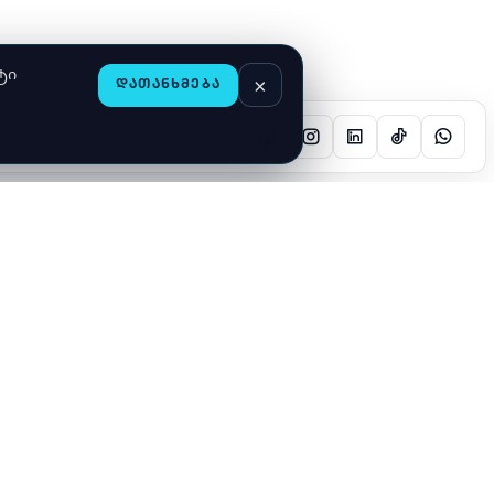
ტი
×
ᲓᲐᲗᲐᲜᲮᲛᲔᲑᲐ