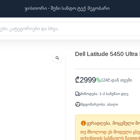
ჯისთორი - შენი სანდო ტექ. მეგობარი