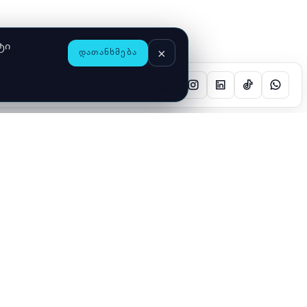
ტი
×
ᲓᲐᲗᲐᲜᲮᲛᲔᲑᲐ