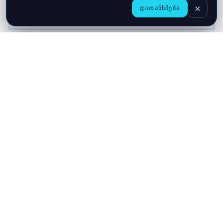
×
ᲓᲐᲗᲐᲜᲮᲛᲔᲑᲐ
CHAT
ᲛᲗᲐᲕᲐᲠᲘ
ᲛᲐᲦᲐᲖᲘᲐ
ᲙᲐᲚᲐᲗᲐ
ჩვენ შესახებ
მიწოდება
გარანტია
კონფიდენციალურობა
კონტაქტი