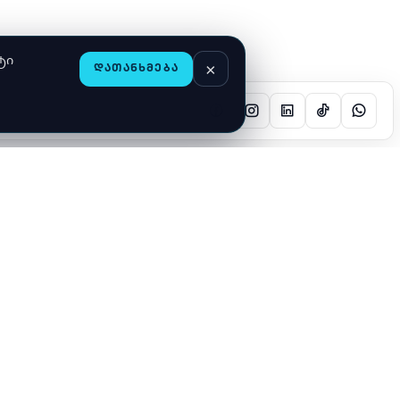
ტი
×
ᲓᲐᲗᲐᲜᲮᲛᲔᲑᲐ