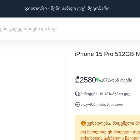
ჯისთორი - შენი სანდო ტექ. მეგობარი