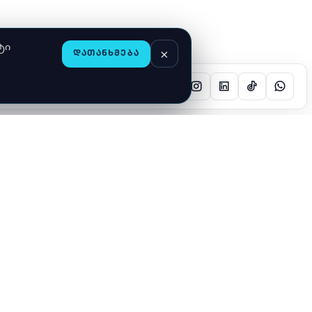
ტი
×
ᲓᲐᲗᲐᲜᲮᲛᲔᲑᲐ