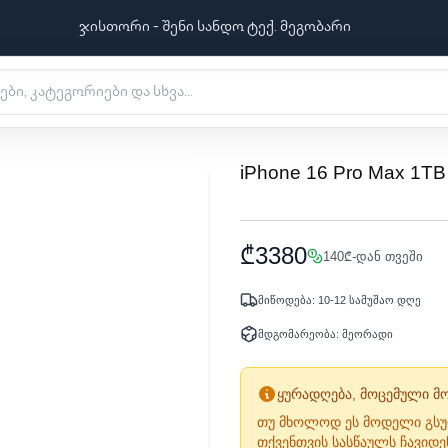
ჯისთორი - შენი სანდო ტექ. მეგობარი