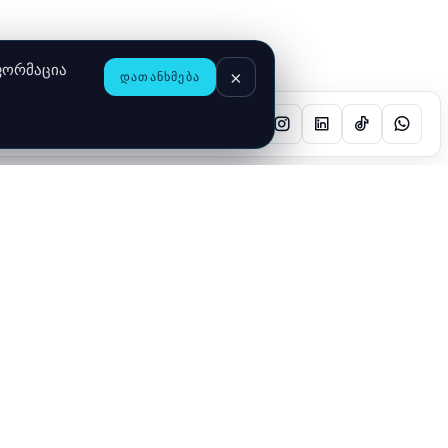
ნფორმაცია
×
ᲓᲐᲗᲐᲜᲮᲛᲔᲑᲐ