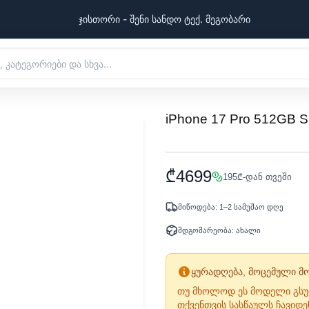
ჯისთორი - შენი სანდო ტექ. მეგობარი