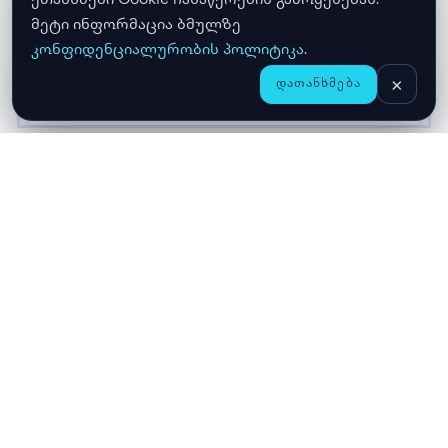
ეთანხმები Cookie ჩანაწერების გამოყენებას.
მეტი ინფორმაცია ბმულზე
კონფიდენციალურობის პოლიტიკა
.
×
ᲓᲐᲗᲐᲜᲮᲛᲔᲑᲐ
CHAT
ᲛᲗᲐᲕᲐᲠᲘ
ᲛᲐᲦᲐᲖᲘᲐ
ᲙᲐᲚᲐᲗᲐ
ჩვენ შესახებ
მიწოდება
გარანტია
კონფიდენციალურობა
კონტაქტი