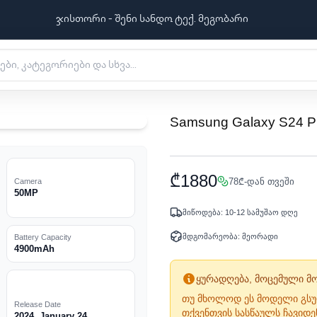
ჯისთორი - შენი სანდო ტექ. მეგობარი