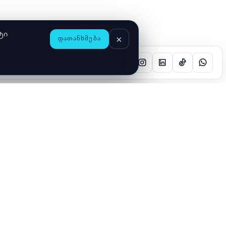
ტი
×
ᲓᲐᲗᲐᲜᲮᲛᲔᲑᲐ