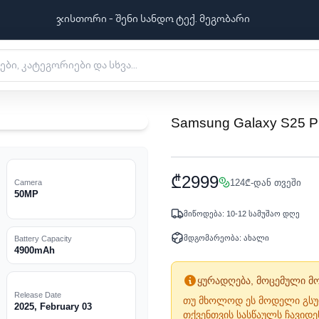
ჯისთორი - შენი სანდო ტექ. მეგობარი