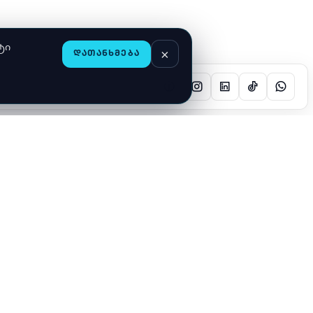
ტი
×
ᲓᲐᲗᲐᲜᲮᲛᲔᲑᲐ